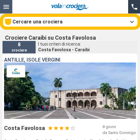
Cercare una crociera
Crociere Caraibi su Costa Favolosa
8
I tuoi criteri di ricerca:
Costa Favolosa - Caraibi
crociere
Le nostre destinazioni
ANTILLE, ISOLE VERGINI
Mesi di partenza
Porti
Compagnie
Ricerca
8 giorni
Costa Favolosa
da Santo Domingo