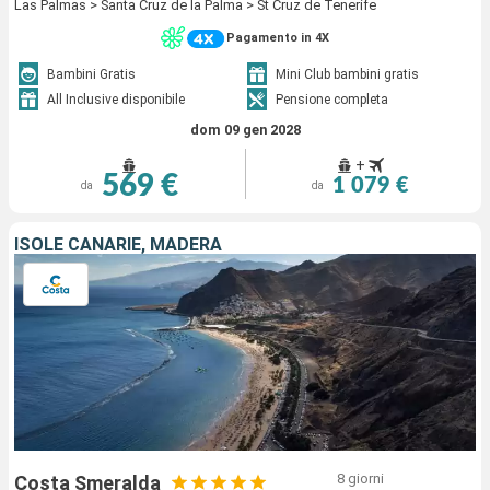
Las Palmas > Santa Cruz de la Palma > St Cruz de Tenerife
Pagamento in 4X
Bambini Gratis
Mini Club bambini gratis
All Inclusive disponibile
Pensione completa
dom 09 gen 2028
+
569 €
1 079 €
da
da
ISOLE CANARIE, MADERA
8 giorni
Costa Smeralda