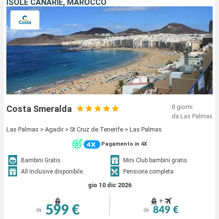
ISOLE CANARIE, MAROCCO
8 giorni
Costa Smeralda
da Las Palmas
Las Palmas > Agadir > St Cruz de Tenerife > Las Palmas
Pagamento in 4X
Bambini Gratis
Mini Club bambini gratis
All Inclusive disponibile
Pensione completa
gio 10 dic 2026
+
599 €
849 €
da
da