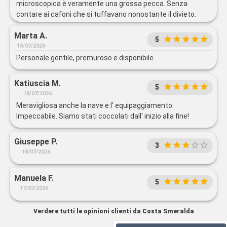
microscopica è veramente una grossa pecca. Senza
contare ai cafoni che si tuffavano nonostante il divieto.
Tutto per mancanza di controllo. Mai nessun responsabile
Marta A.
che controllasse.
5
18/07/2026
Personale gentile, premuroso e disponibile
Katiuscia M.
5
18/07/2026
Meravigliosa anche la nave e l' equipaggiamento.
Impeccabile. Siamo stati coccolati dall' inizio alla fine!
Giuseppe P.
3
18/07/2026
Manuela F.
5
17/07/2026
Verdere tutti le opinioni clienti da Costa Smeralda