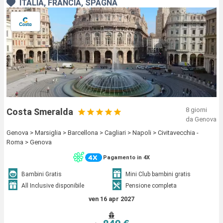
ITALIA, FRANCIA, SPAGNA
8 giorni
Costa Smeralda
da Genova
Genova > Marsiglia > Barcellona > Cagliari > Napoli > Civitavecchia -
Roma > Genova
Pagamento in 4X
Bambini Gratis
Mini Club bambini gratis
All Inclusive disponibile
Pensione completa
ven 16 apr 2027