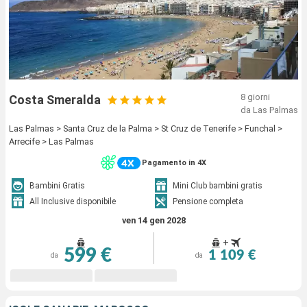
8 giorni
Costa Smeralda
da Las Palmas
Las Palmas > Santa Cruz de la Palma > St Cruz de Tenerife > Funchal >
Arrecife > Las Palmas
Pagamento in 4X
Bambini Gratis
Mini Club bambini gratis
All Inclusive disponibile
Pensione completa
ven 14 gen 2028
+
599 €
1 109 €
da
da