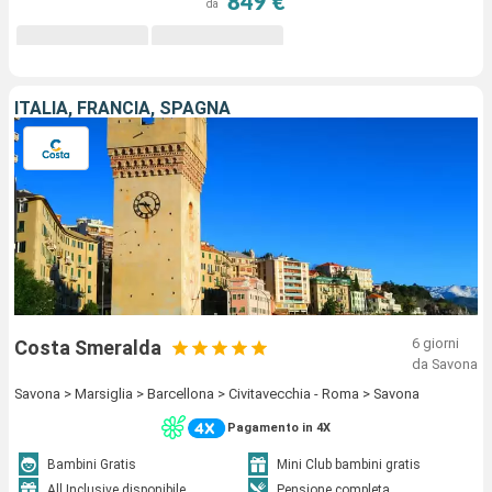
849 €
da
ITALIA, FRANCIA, SPAGNA
6 giorni
Costa Smeralda
da Savona
Savona > Marsiglia > Barcellona > Civitavecchia - Roma > Savona
Pagamento in 4X
Bambini Gratis
Mini Club bambini gratis
All Inclusive disponibile
Pensione completa