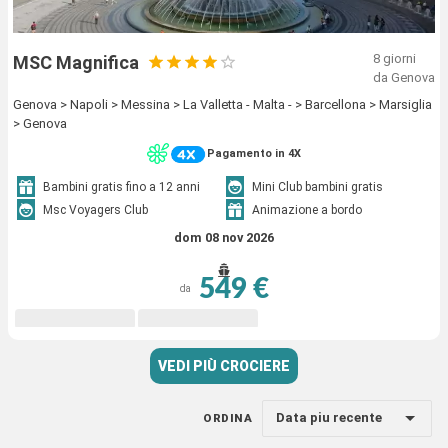
8 giorni
MSC Magnifica
da Genova
Genova > Napoli > Messina > La Valletta - Malta - > Barcellona > Marsiglia
> Genova
Pagamento in 4X
Bambini gratis fino a 12 anni
Mini Club bambini gratis
Msc Voyagers Club
Animazione a bordo
dom 08 nov 2026
549 €
da
VEDI PIÙ CROCIERE
Data piu recente
ORDINA