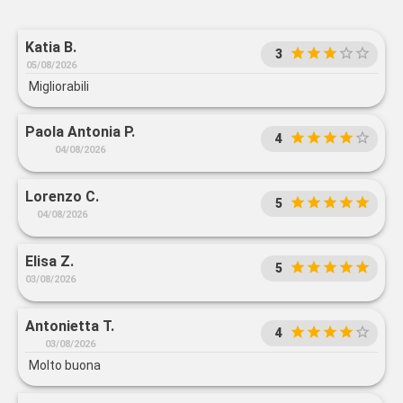
Katia B.
3
05/08/2026
Migliorabili
Paola Antonia P.
4
04/08/2026
Lorenzo C.
5
04/08/2026
Elisa Z.
5
03/08/2026
Antonietta T.
4
03/08/2026
Molto buona