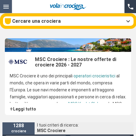
Cercare una crociera
Le nostre destinazioni
MSC Crociere : Le nostre offerte di
crociere 2026 - 2027
Mesi di partenza
MSC Crociere è uno dei principali
operatori crocieristici
al
Porti
Compagnie
mondo, che opera in varie parti del mondo, compresa
l'Europa. Le sue navi moderne e imponenti attraggono
Ricerca
famiglie, viaggiatori appassionati e persone in cerca di relax.
Inoltre, il lussuoso complesso
MSC Yacht Club
rende MSC
+
Leggi tutto
Crociere la scelta perfetta per una
crociera di lusso
.
1288
I tuoi criteri di ricerca:
MSC Crociere
crociere