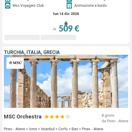
Msc Voyagers Club
Animazione a bordo
lun 14 dic 2026
509 €
da
TURCHIA, ITALIA, GRECIA
8 giorni
MSC Orchestra
da Pireo - Atene
Pireo - Atene > Izmir > Istanbul > Corfu > Bari > Pireo - Atene