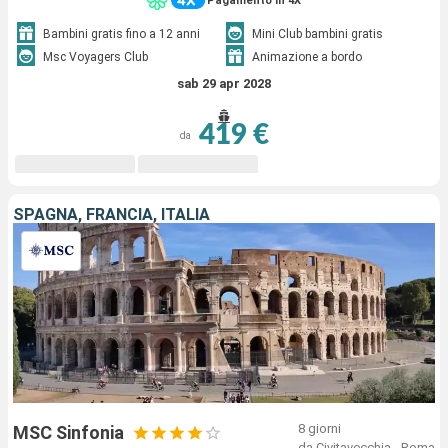
Pagamento in 4X
Bambini gratis fino a 12 anni
Mini Club bambini gratis
Msc Voyagers Club
Animazione a bordo
sab 29 apr 2028
419 €
da
SPAGNA, FRANCIA, ITALIA
8 giorni
MSC Sinfonia
da Civitavecchia - Roma