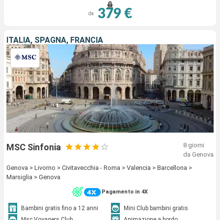
379 €
da
ITALIA, SPAGNA, FRANCIA
8 giorni
MSC Sinfonia
da Genova
Genova > Livorno > Civitavecchia - Roma > Valencia > Barcellona >
Marsiglia > Genova
Pagamento in 4X
Bambini gratis fino a 12 anni
Mini Club bambini gratis
Msc Voyagers Club
Animazione a bordo