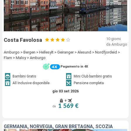
10 giorni
Costa Favolosa
da Amburgo
Amburgo > Bergen > Hellesylt > Geiranger > Alesund > Nordfjordeid >
Flam > Maloy > Amburgo
Pagamento in 4X
Bambini Gratis
Mini Club bambini gratis
All Inclusive disponibile
Pensione completa
gio 03 set 2026
+
1 569 €
da
GERMANIA, NORVEGIA, GRAN BRETAGNA, SCOZIA