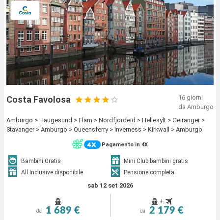
16 giorni
Costa Favolosa
da Amburgo
Amburgo > Haugesund > Flam > Nordfjordeid > Hellesylt > Geiranger >
Stavanger > Amburgo > Queensferry > Inverness > Kirkwall > Amburgo
Pagamento in 4X
Bambini Gratis
Mini Club bambini gratis
All Inclusive disponibile
Pensione completa
sab 12 set 2026
+
1 689 €
2 179 €
da
da