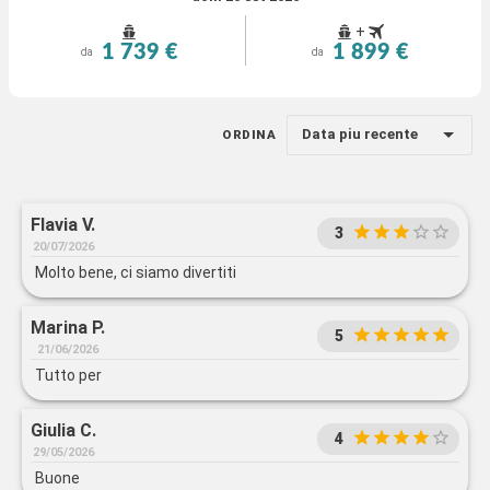
+
1 739 €
1 899 €
da
da
Data piu recente
ORDINA
Flavia V.
3
20/07/2026
Molto bene, ci siamo divertiti
Marina P.
5
21/06/2026
Tutto per
Giulia C.
4
29/05/2026
Buone