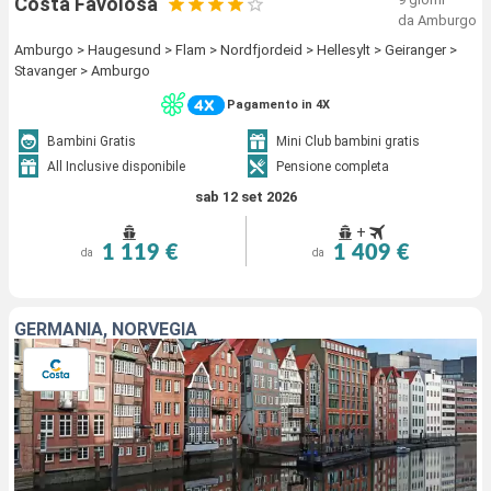
Costa Favolosa
da Amburgo
Amburgo > Haugesund > Flam > Nordfjordeid > Hellesylt > Geiranger >
Stavanger > Amburgo
Pagamento in 4X
Bambini Gratis
Mini Club bambini gratis
All Inclusive disponibile
Pensione completa
sab 12 set 2026
+
1 119 €
1 409 €
da
da
GERMANIA, NORVEGIA