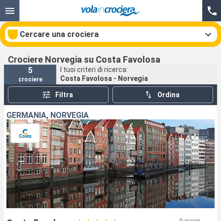
Cercare una crociera
Crociere Norvegia su Costa Favolosa
5
I tuoi criteri di ricerca:
Costa Favolosa - Norvegia
crociere
Le nostre destinazioni
Filtra
Ordina
Mesi di partenza
GERMANIA, NORVEGIA
Porti
Compagnie
Ricerca
9 giorni