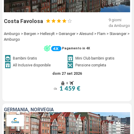
9 giorni
Costa Favolosa
da Amburgo
Amburgo > Bergen > Hellesylt > Geiranger > Alesund > Flam > Stavanger >
Amburgo
Pagamento in 4X
Bambini Gratis
Mini Club bambini gratis
All Inclusive disponibile
Pensione completa
dom 27 set 2026
+
1 459 €
da
GERMANIA, NORVEGIA