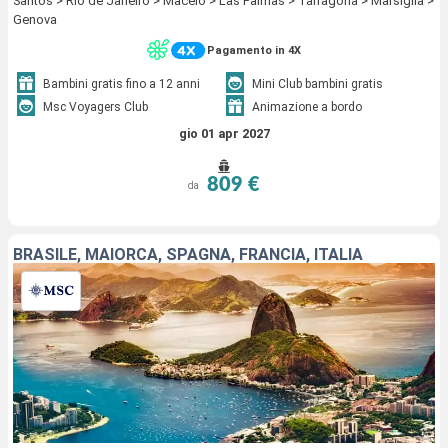
Santos > Rio de Janeiro > Maceio > Las Palmas > Tarragona > Marsiglia >
Genova
Pagamento in 4X
Bambini gratis fino a 12 anni
Mini Club bambini gratis
Msc Voyagers Club
Animazione a bordo
gio 01 apr 2027
809 €
da
BRASILE, MAIORCA, SPAGNA, FRANCIA, ITALIA