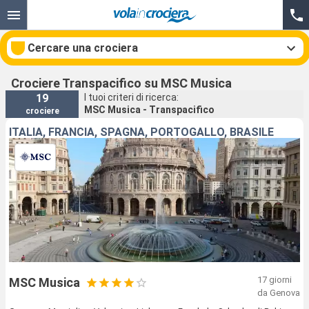
Cercare una crociera
Crociere Transpacifico su MSC Musica
19
I tuoi criteri di ricerca:
MSC Musica - Transpacifico
crociere
Le nostre destinazioni
ITALIA, FRANCIA, SPAGNA, PORTOGALLO, BRASILE
Mesi di partenza
Porti
Compagnie
Ricerca
17 giorni
MSC Musica
da Genova