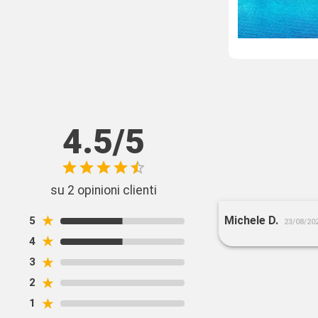
4.5/5
su 2 opinioni clienti
★
Michele D.
5
23/08/20
★
4
★
3
★
2
★
1