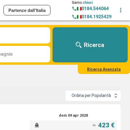
Siamo
chiusi
0184.544064
Partenze dall'Italia
0184.1925429
Ricerca
agnie
Ricerca Avanzata
Ordina per Popolarità
dom 09 apr 2028
423 €
da