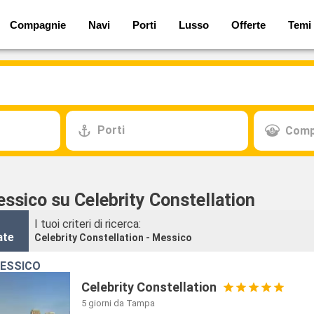
Compagnie
Navi
Porti
Lusso
Offerte
Temi
Porti
Comp
ssico su Celebrity Constellation
I tuoi criteri di ricerca:
ate
Celebrity Constellation - Messico
MESSICO
Celebrity Constellation
5 giorni
da Tampa