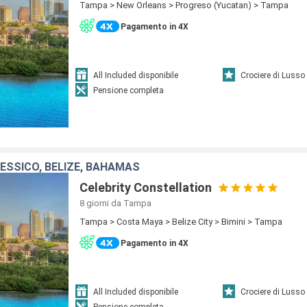
Tampa > New Orleans > Progreso (Yucatan) > Tampa
Pagamento in 4X
All Included disponibile
Crociere di Lusso
Pensione completa
MESSICO, BELIZE, BAHAMAS
Celebrity Constellation
8 giorni
da Tampa
Tampa > Costa Maya > Belize City > Bimini > Tampa
Pagamento in 4X
All Included disponibile
Crociere di Lusso
Pensione completa