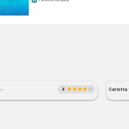
Carlotta f
4
24