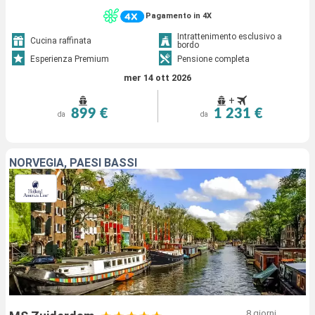
Pagamento in 4X
Intrattenimento esclusivo a
Cucina raffinata
bordo
Esperienza Premium
Pensione completa
mer 14 ott 2026
+
899 €
1 231 €
da
da
NORVEGIA, PAESI BASSI
8 giorni