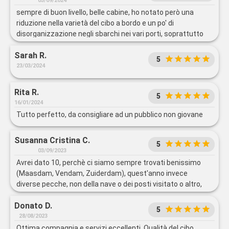
03/09/2024
sempre di buon livello, belle cabine, ho notato però una
riduzione nella varietà del cibo a bordo e un po' di
disorganizzazione negli sbarchi nei vari porti, soprattutto
col tender e con i controlli doganali
Sarah R.
5
23/03/2024
Rita R.
5
16/01/2024
Tutto perfetto, da consigliare ad un pubblico non giovane
Susanna Cristina C.
5
03/09/2023
Avrei dato 10, perchè ci siamo sempre trovati benissimo
(Maasdam, Vendam, Zuiderdam), quest'anno invece
diverse pecche, non della nave o dei posti visitato o altro,
ma del servizio a bordo (per il quale scriverò direttamente
Donato D.
alla compagnia). Magari è dovuto al fatto che questa nave è
5
più grande delle precedenti della stessa compagnia su cui
28/08/2023
abbiam viaggiato, ma visto che si paga (e non poco) per
Ottima compagnia e servizi eccellenti. Qualità del cibo