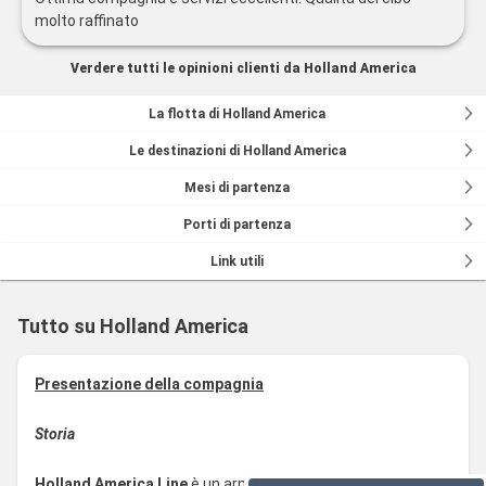
avere dei servizi, si spera anche di riceverli, invece spesso
molto raffinato
eravamo abbandonati a noi stessi
Verdere tutti le opinioni clienti da Holland America
La flotta di Holland America
Le destinazioni di Holland America
Mesi di partenza
Porti di partenza
Link utili
Tutto su Holland America
Presentazione della compagnia
Storia
Holland America Line
è un armatore di navi da crociera di