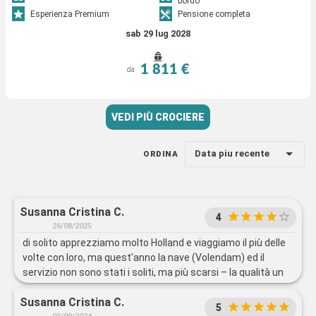
bordo
Esperienza Premium
Pensione completa
sab 29 lug 2028
1 811 €
da
VEDI PIÙ CROCIERE
Data piu recente
ORDINA
Susanna Cristina C.
4
26/08/2025
di solito apprezziamo molto Holland e viaggiamo il più delle
volte con loro, ma quest'anno la nave (Volendam) ed il
servizio non sono stati i soliti, ma più scarsi – la qualità un
po' scesa
Susanna Cristina C.
5