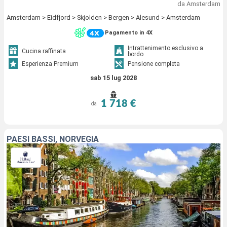
da Amsterdam
Amsterdam > Eidfjord > Skjolden > Bergen > Alesund > Amsterdam
Pagamento in 4X
Intrattenimento esclusivo a
Cucina raffinata
bordo
Esperienza Premium
Pensione completa
sab 15 lug 2028
1 718 €
da
PAESI BASSI, NORVEGIA