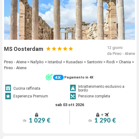
12 giorni
MS Oosterdam
da Pireo - Atene
Pireo - Atene > Nafplio > Istanbul > Kusadasi > Santorini > Rodi > Chania >
Pireo - Atene
Pagamento in 4X
Intrattenimento esclusivo a
Cucina raffinata
bordo
Esperienza Premium
Pensione completa
sab 03 ott 2026
+
1 029 €
1 290 €
da
da