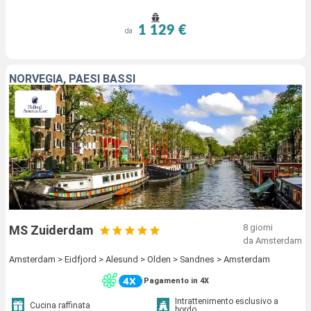
1 129 €
da
NORVEGIA, PAESI BASSI
8 giorni
MS Zuiderdam
da Amsterdam
Amsterdam > Eidfjord > Alesund > Olden > Sandnes > Amsterdam
Pagamento in 4X
Intrattenimento esclusivo a
Cucina raffinata
bordo