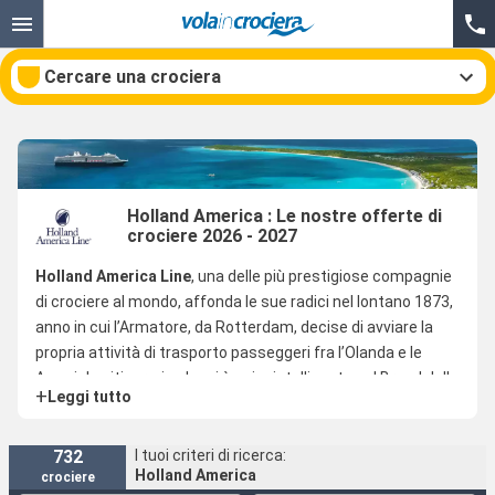
Cercare una crociera
Le nostre destinazioni
Holland America : Le nostre offerte di
crociere 2026 - 2027
Mesi di partenza
Holland America Line
, una delle più prestigiose compagnie
Porti
Compagnie
di crociere al mondo, affonda le sue radici nel lontano 1873,
anno in cui l’Armatore, da Rotterdam, decise di avviare la
Ricerca
propria attività di trasporto passeggeri fra l’Olanda e le
Americhe, itinerario che si è poi cristallizzato nel Brand della
+
Leggi tutto
compagnia di navigazione, grazie alle gloriose traversate
atlantiche, un affascinante retaggio risalente all’epoca dei
mitici Transatlantici.
732
I tuoi criteri di ricerca:
Holland America
crociere