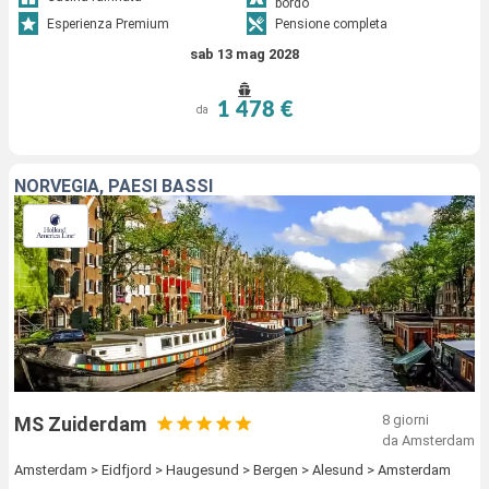
bordo
Esperienza Premium
Pensione completa
sab 13 mag 2028
1 478 €
da
NORVEGIA, PAESI BASSI
8 giorni
MS Zuiderdam
da Amsterdam
Amsterdam > Eidfjord > Haugesund > Bergen > Alesund > Amsterdam