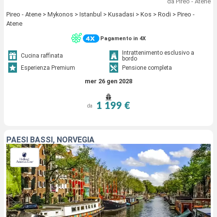
da Pireo - Atene
Pireo - Atene > Mykonos > Istanbul > Kusadasi > Kos > Rodi > Pireo -
Atene
Pagamento in 4X
Intrattenimento esclusivo a
Cucina raffinata
bordo
Esperienza Premium
Pensione completa
mer 26 gen 2028
1 199 €
da
PAESI BASSI, NORVEGIA