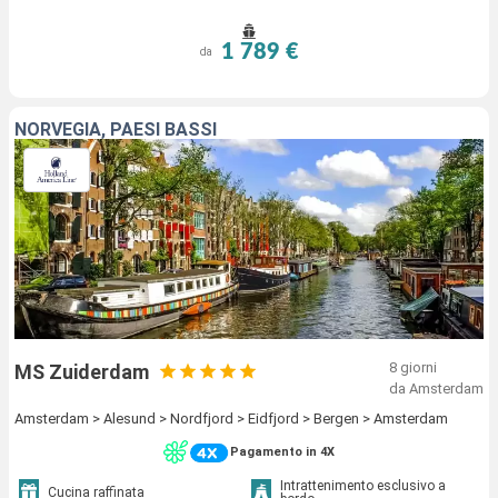
1 789 €
da
NORVEGIA, PAESI BASSI
8 giorni
MS Zuiderdam
da Amsterdam
Amsterdam > Alesund > Nordfjord > Eidfjord > Bergen > Amsterdam
Pagamento in 4X
Intrattenimento esclusivo a
Cucina raffinata