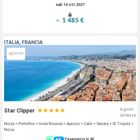
sab 16 ott 2027
1 485 €
da
ITALIA, FRANCIA
8 giorni
Star Clipper
da Nizza
Nizza > Portofino > Isola Rousse > Ajaccio > Calvi > Sanary > St Tropez >
Nizza
Pagamento in 4X