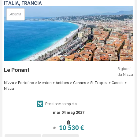
ITALIA, FRANCIA
8 giorni
Le Ponant
da Nizza
Nizza > Portofino > Menton > Antibes > Cannes > St Tropez > Cassis >
Nizza
Pensione completa
mar 04 mag 2027
10 530 €
da