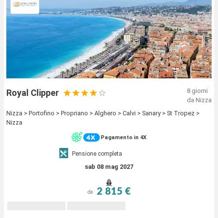
8 giorni
Royal Clipper
da Nizza
Nizza > Portofino > Propriano > Alghero > Calvi > Sanary > St Tropez >
Nizza
Pagamento in 4X
Pensione completa
sab 08 mag 2027
2 815 €
da