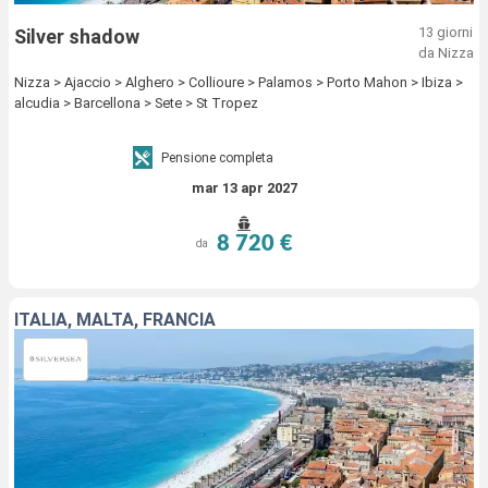
13 giorni
Silver shadow
da Nizza
Nizza > Ajaccio > Alghero > Collioure > Palamos > Porto Mahon > Ibiza >
alcudia > Barcellona > Sete > St Tropez
Pensione completa
mar 13 apr 2027
8 720 €
da
ITALIA, MALTA, FRANCIA