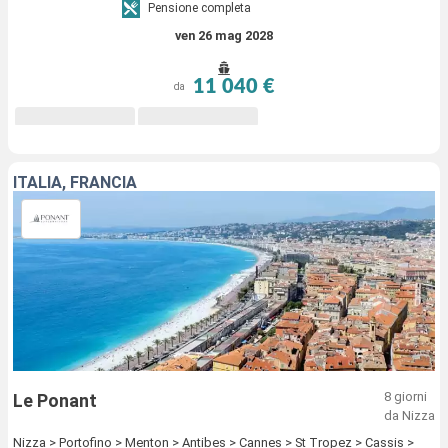
Pensione completa
ven 26 mag 2028
11 040 €
da
ITALIA, FRANCIA
8 giorni
Le Ponant
da Nizza
Nizza > Portofino > Menton > Antibes > Cannes > St Tropez > Cassis >