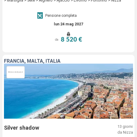
> Marsiglia > Sete > Alghero > Ajaccio > Livorno > Portofino > Nizza
Pensione completa
lun 24 mag 2027
8 520 €
da
FRANCIA, MALTA, ITALIA
13 giorni
Silver shadow
da Nizza