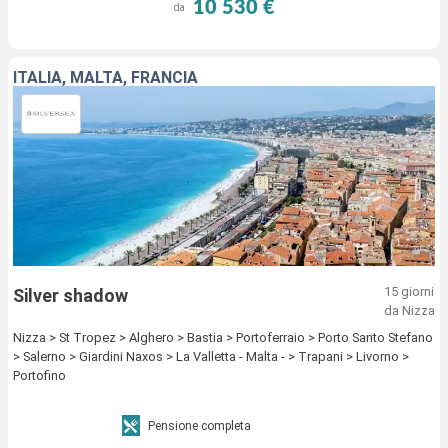
10 530 €
da
ITALIA, MALTA, FRANCIA
15 giorni
Silver shadow
da Nizza
Nizza > St Tropez > Alghero > Bastia > Portoferraio > Porto Santo Stefano
> Salerno > Giardini Naxos > La Valletta - Malta - > Trapani > Livorno >
Portofino
Pensione completa