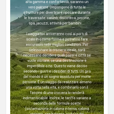
alta gamma e confortevoli, saranno un
vero piacere. Dispongono di tutte le
strutture per divertirsi e riposare durante
le traversate: casinò, discoteca, piscine,
spa, jacuzzi, attività per bambini.....
I viaggiatori arriveranno così ai porti di
scalo in ottima forma e potranno fare
escursioni nelle migliori condizioni. Per
selezionare la crociera ideale, sarà
necessario decidere quali paesi e città se
vuole visitare, se una destinazione è
imperdibile o no. Questo viene deciso
secondo i gusti e i desideri di tutti. Un giro
del mondo è un sogno assoluto per molte
persone. È un viaggio da realizzare almeno
una volta nella vita, e combinarlo con il
fascino di una crociera lo renderà
indimenticabile. Inoltre, le tariffe variano a
seconda delle formule scelte
(sistemazione in cabina interna, cabina
esterna, con balcone, suite) e dei