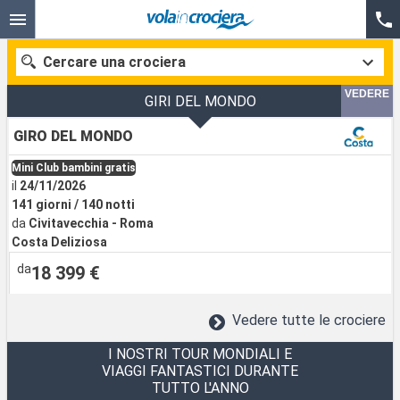
Cercare una crociera
VEDERE
GIRI DEL MONDO
GIRO DEL MONDO
Le nostre destinazioni
Mini Club bambini gratis
il
24/11/2026
Mesi di partenza
141 giorni / 140 notti
da
Civitavecchia - Roma
Costa Deliziosa
Porti
Compagnie
da
18 399 €
Ricerca
Vedere tutte le crociere
I NOSTRI TOUR MONDIALI E
VIAGGI FANTASTICI DURANTE
TUTTO L'ANNO