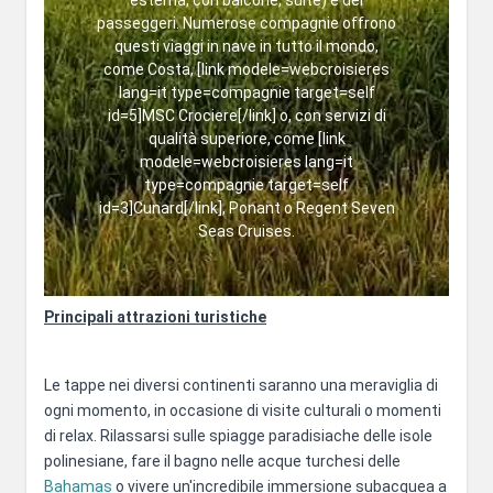
passeggeri. Numerose compagnie offrono
questi viaggi in nave in tutto il mondo,
come Costa, [link modele=webcroisieres
lang=it type=compagnie target=self
id=5]MSC Crociere[/link] o, con servizi di
qualità superiore, come [link
modele=webcroisieres lang=it
type=compagnie target=self
id=3]Cunard[/link], Ponant o Regent Seven
Seas Cruises.
Principali attrazioni turistiche
Le tappe nei diversi continenti saranno una meraviglia di
ogni momento, in occasione di visite culturali o momenti
di relax. Rilassarsi sulle spiagge paradisiache delle isole
polinesiane, fare il bagno nelle acque turchesi delle
Bahamas
o vivere un'incredibile immersione subacquea a