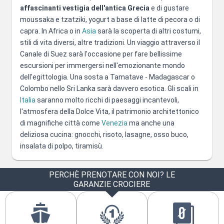
affascinanti vestigia dell'antica Grecia
e di gustare
moussaka e tzatziki, yogurt a base di latte di pecora o di
capra. In Africa o in
Asia
sarà la scoperta di altri costumi,
stili di vita diversi, altre tradizioni. Un viaggio attraverso il
Canale di Suez sarà l'occasione per fare bellissime
escursioni per immergersi nell'emozionante mondo
dell'egittologia. Una sosta a Tamatave - Madagascar o
Colombo nello Sri Lanka sarà davvero esotica. Gli scali in
Italia
saranno molto ricchi di paesaggi incantevoli,
l'atmosfera della Dolce Vita, il patrimonio architettonico
di magnifiche città come
Venezia
ma anche una
deliziosa cucina: gnocchi, risoto, lasagne, osso buco,
insalata di polpo, tiramisù.
PERCHÈ PRENOTARE CON NOI? LE
GARANZIE CROCIERE