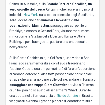
Cairns, in Australia, sulla
Grande Barriera Corallina, un
vero gioiello del paese
. Città mitiche lasceranno ricordi
indelebili.
New York
, sulla costa orientale degli Stati Uniti,
sarà l'occasione per
ammirare la vastità delle
costruzioni di Manhattan
, passeggiare sul ponte di
Brooklyn, rilassarsi a Central Park, visitare monumenti
mitici come la Statua della Libertà o l'Empire State
Building, e per i buongustai gustare una cheesecake
newyorkese.
Sulla Costa Occidentale, in California, una visita a San
Francisco sarà memorabile con il suo straordinario
fascino. Questo scalo ti permetterà di fare un'escursione
al famoso carcere di Alcatraz, passeggiare per le ripide
strade che si arrampicano sulle colline, andare in funivia o
assaggiare una zuppa Clam Chowder
servita all'interno
di un bel panino scavato al Fisherman's Wharf. Durante
una sosta nella famosa città di
Rio de Janeiro
in Brasile, i
viaggiatori avranno il grande piacere di camminare sulle