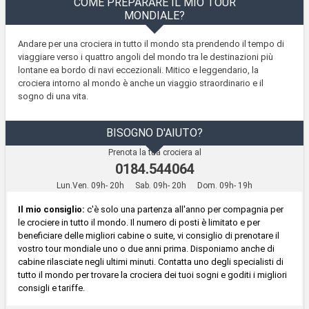
COME PREPARARE IL MIO TOUR
MONDIALE?
Andare per una crociera in tutto il mondo sta prendendo il tempo di
viaggiare verso i quattro angoli del mondo tra le destinazioni più
lontane ea bordo di navi eccezionali. Mitico e leggendario, la
crociera intorno al mondo è anche un viaggio straordinario e il
sogno di una vita.
BISOGNO D'AIUTO?
Prenota la tua crociera al
0184.544064
Lun.Ven. 09h- 20h
Sab. 09h- 20h
Dom. 09h- 19h
Il mio consiglio:
c'è solo una partenza all'anno per compagnia per
le crociere in tutto il mondo. Il numero di posti è limitato e per
beneficiare delle migliori cabine o suite, vi consiglio di prenotare il
vostro tour mondiale uno o due anni prima. Disponiamo anche di
cabine rilasciate negli ultimi minuti. Contatta uno degli specialisti di
tutto il mondo per trovare la crociera dei tuoi sogni e goditi i migliori
consigli e tariffe.